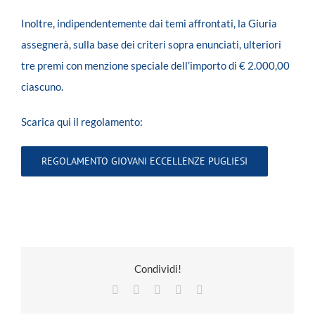
Inoltre, indipendentemente dai temi affrontati, la Giuria
assegnerà, sulla base dei criteri sopra enunciati, ulteriori
tre premi con menzione speciale dell’importo di € 2.000,00
ciascuno.
Scarica qui il regolamento:
REGOLAMENTO GIOVANI ECCELLENZE PUGLIESI
Condividi!
Facebook
X
LinkedIn
Pinterest
Email