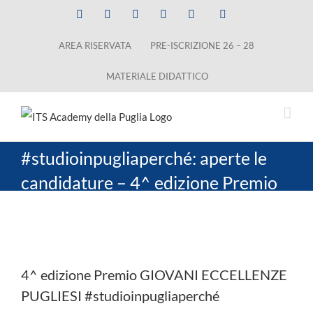
Salta
Facebook
X
LinkedIn
Instagram
YouTube
Tiktok
al
AREA RISERVATA
PRE-ISCRIZIONE 26 – 28
contenuto
MATERIALE DIDATTICO
#studioinpugliaperché: aperte le
candidature – 4^ edizione Premio
Giovani Eccellenze Pugliesi
Ingrandisci
immagine
4^ edizione Premio GIOVANI ECCELLENZE
PUGLIESI #studioinpugliaperché