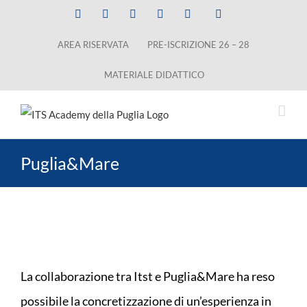
Salta
Facebook
X
LinkedIn
Instagram
YouTube
Tiktok
al
AREA RISERVATA
PRE-ISCRIZIONE 26 – 28
contenuto
MATERIALE DIDATTICO
Puglia&Mare
La collaborazione tra Itst e Puglia&Mare ha reso
possibile la concretizzazione di un’esperienza in