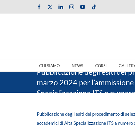
Salta
Facebook
X
LinkedIn
Instagram
YouTube
Tiktok
al
contenuto
CHI SIAMO
NEWS
CORSI
GALLER
Pubblicazione degli esiti del p
marzo 2024 per l’ammissione a
Specializzazione ITS a numero
Pubblicazione degli esiti del procedimento di sele
accademici di Alta Specializzazione ITS a numero 