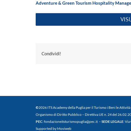
Adventure & Green Tourism Hospitality Manage
VIS
Condividi!
©
2026 ITS Academy della Puglia per il Turismo i Beni le Attività
Organismo di Diritto Pubblico – Direttiva UE n. 24 del 26.02.
PEC
: fondazioneitsturismopuglia@pec.it –
SEDE LEGALE
: Via
Supported by Moviweb