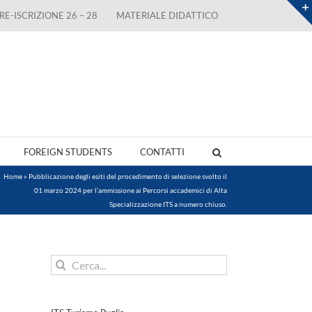
RE-ISCRIZIONE 26 – 28
MATERIALE DIDATTICO
FOREIGN STUDENTS
CONTATTI
Home
»
Pubblicazione degli esiti del procedimento di selezione svolto il
01 marzo 2024 per l’ammissione ai Percorsi accademici di Alta
Specializzazione ITS a numero chiuso.
Cerca
per: