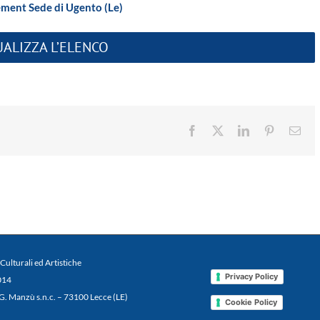
ment Sede di Ugento (Le)
UALIZZA L’ELENCO
Facebook
X
LinkedIn
Pinterest
Ema
 Culturali ed Artistiche
Privacy Policy
2014
 G. Manzù s.n.c. – 73100 Lecce (LE)
Cookie Policy