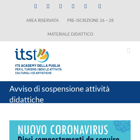
Salta
Facebook
X
LinkedIn
Instagram
YouTube
Tiktok
al
AREA RISERVATA
PRE-ISCRIZIONE 26 – 28
contenuto
MATERIALE DIDATTICO
Avviso di sospensione attività
didattiche
Ingrandisci
immagine