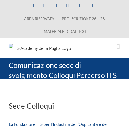
Salta
Facebook
X
LinkedIn
Instagram
YouTube
Tiktok
al
AREA RISERVATA
PRE-ISCRIZIONE 26 – 28
contenuto
MATERIALE DIDATTICO
Comunicazione sede di
svolgimento Colloqui Percorso ITS
Sport and Outdoor Tourism
Management
Sede Colloqui
La Fondazione ITS per l’Industria dell’Ospitalità e del