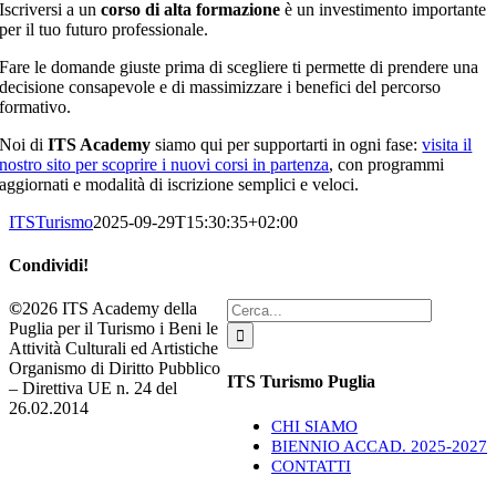
Iscriversi a un
corso di alta formazione
è un investimento importante
per il tuo futuro professionale.
Fare le domande giuste prima di scegliere ti permette di prendere una
decisione consapevole e di massimizzare i benefici del percorso
formativo.
Noi di
ITS Academy
siamo qui per supportarti in ogni fase:
visita il
nostro sito per scoprire i nuovi corsi in partenza
, con programmi
aggiornati e modalità di iscrizione semplici e veloci.
ITSTurismo
2025-09-29T15:30:35+02:00
Condividi!
Facebook
X
LinkedIn
Pinterest
Email
Cerca
©
2026 ITS Academy della
per:
Puglia per il Turismo i Beni le
Attività Culturali ed Artistiche
Organismo di Diritto Pubblico
ITS Turismo Puglia
– Direttiva UE n. 24 del
26.02.2014
CHI SIAMO
BIENNIO ACCAD. 2025-2027
CONTATTI