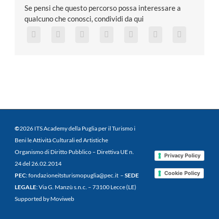
Se pensi che questo percorso possa interessare a
qualcuno che conosci, condividi da qui
©
2026 ITS Academy della Puglia per il Turismo i
Beni le Attività Culturali ed Artistiche
Organismo di Diritto Pubblico – Direttiva UE n.
Privacy Policy
24 del 26.02.2014
Cookie Policy
PEC
: fondazioneitsturismopuglia@pec.it –
SEDE
LEGALE
: Via G. Manzù s.n.c. – 73100 Lecce (LE)
Supported by Moviweb