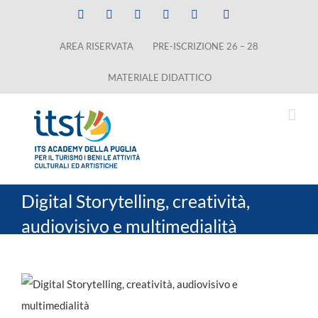
Salta
Facebook
X
LinkedIn
Instagram
YouTube
Tiktok
al
AREA RISERVATA
PRE-ISCRIZIONE 26 – 28
contenuto
MATERIALE DIDATTICO
Digital Storytelling, creatività,
audiovisivo e multimedialità