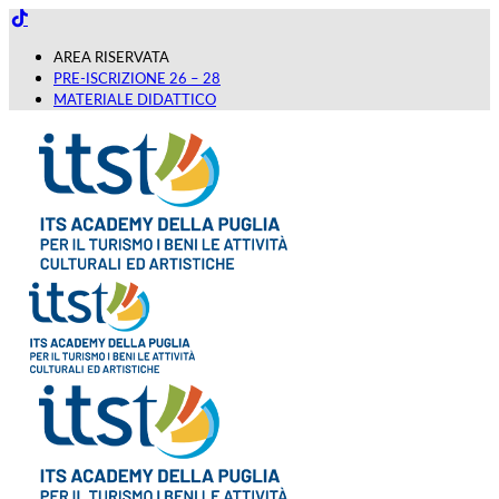
Salta
Facebook
X
LinkedIn
Instagram
YouTube
Tiktok
al
contenuto
AREA RISERVATA
PRE-ISCRIZIONE 26 – 28
MATERIALE DIDATTICO