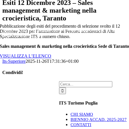
Esiti 12 Dicembre 2023 – Sales
management & marketing nella
crocieristica, Taranto
Pubblicazione degli esiti del procedimento di selezione svolto il 12
Home
»
Esiti 12 Dicembre 2023 – Sales management & marketing
Dicembre 2023 per l’ammissione ai Percorsi accademici di Alta
nella crocieristica, Taranto
Specializzazione ITS a numero chiuso.
Sales management & marketing nella crocieristica Sede di Tarant
VISUALIZZA L’ELENCO
Its-Superiore
2025-11-26T17:31:36+01:00
Condividi!
Facebook
X
LinkedIn
Pinterest
Email
Cerca
per:
ITS Turismo Puglia
CHI SIAMO
BIENNIO ACCAD. 2025-2027
CONTATTI