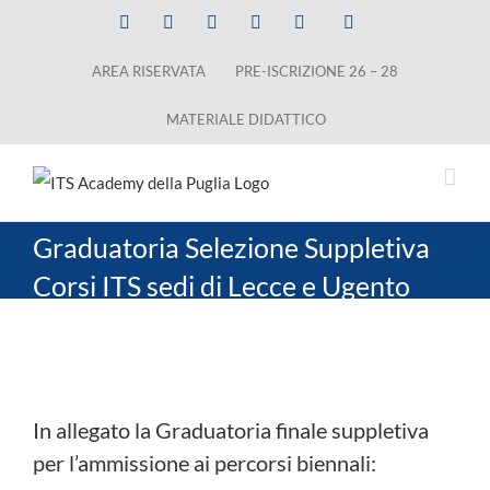
Salta
Facebook
X
LinkedIn
Instagram
YouTube
Tiktok
al
AREA RISERVATA
PRE-ISCRIZIONE 26 – 28
contenuto
MATERIALE DIDATTICO
Graduatoria Selezione Suppletiva
Corsi ITS sedi di Lecce e Ugento
Ingrandisci
immagine
In allegato la Graduatoria finale suppletiva
per l’ammissione ai percorsi biennali: