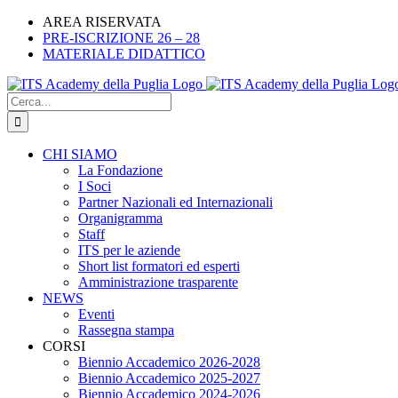
Salta
Facebook
X
LinkedIn
Instagram
YouTube
Tiktok
AREA RISERVATA
al
PRE-ISCRIZIONE 26 – 28
contenuto
MATERIALE DIDATTICO
Cerca
per:
CHI SIAMO
La Fondazione
I Soci
Partner Nazionali ed Internazionali
Organigramma
Staff
ITS per le aziende
Short list formatori ed esperti
Amministrazione trasparente
NEWS
Eventi
Rassegna stampa
CORSI
Biennio Accademico 2026-2028
Biennio Accademico 2025-2027
Biennio Accademico 2024-2026