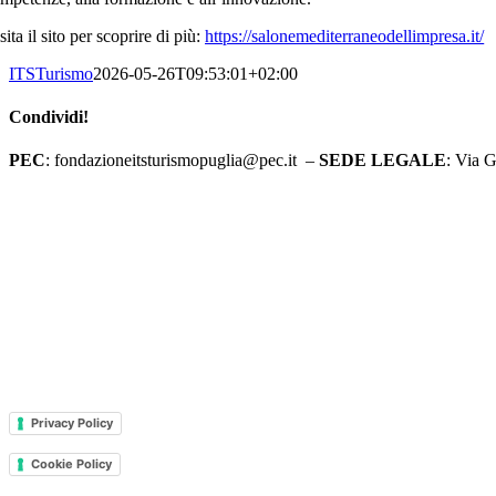
sita il sito per scoprire di più:
https://salonemediterraneodellimpresa.it/
ITSTurismo
2026-05-26T09:53:01+02:00
Condividi!
Facebook
X
LinkedIn
Pinterest
Email
PEC
: fondazioneitsturismopuglia@pec.it –
SEDE LEGALE
: Via 
Supported by Moviweb
Privacy Policy
Cookie Policy