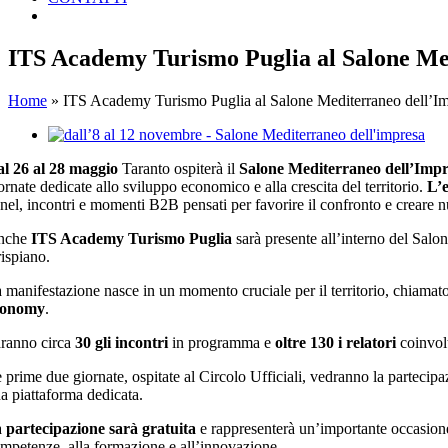
ITS Academy Turismo Puglia al Salone Medi
Home
»
ITS Academy Turismo Puglia al Salone Mediterraneo dell’Imp
Ingrandisci
immagine
l 26 al 28 maggio
Taranto ospiterà il
Salone Mediterraneo dell’Imp
ornate dedicate allo sviluppo economico e alla crescita del territorio.
L’e
nel, incontri e momenti B2B pensati per favorire il confronto e creare nu
nche
ITS Academy Turismo Puglia
sarà presente all’interno del Salo
ispiano.
 manifestazione nasce in un momento cruciale per il territorio, chiamat
conomy
.
ranno circa
30 gli incontri
in programma e
oltre 130 i relatori
coinvolt
 prime due giornate, ospitate al Circolo Ufficiali, vedranno la partecip
a piattaforma dedicata.
a
partecipazione sarà gratuita
e rappresenterà un’importante occasione 
mpetenze, alla formazione e all’innovazione.