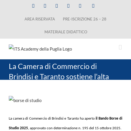
Salta
Facebook
X
LinkedIn
Instagram
YouTube
Tiktok
al
AREA RISERVATA
PRE-ISCRIZIONE 26 – 28
contenuto
MATERIALE DIDATTICO
La Camera di Commercio di
Brindisi e Taranto sostiene l’alta
formazione: borse di studio per gli
studenti iscritti agli ITS Academy
Ingrandisci
immagine
La camera di Commercio di Brindisi e Taranto ha aperto
il
Bando Borse di
Studio 2025
, approvato con determinazione n. 195 del 15 ottobre 2025.