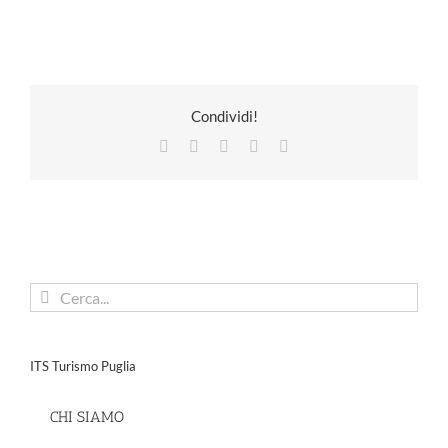
Condividi!
Facebook
X
LinkedIn
Pinterest
Email
Cerca
per:
ITS Turismo Puglia
CHI SIAMO