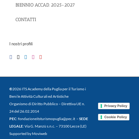
BIENNIO ACCAD. 2025-2027
CONTATTI
I nostri profili
©
2026 ITS Academy della Puglia per il Turismo i
Beni le Attività Culturali ed Artistiche
Organismo di Diritto Pubblico – Direttiva UE n.
Privacy Policy
24 del 26.02.2014
Cookie Policy
PEC
: fondazioneitsturismopuglia@pec.it –
SEDE
LEGALE
: Via G. Manzù s.n.c. – 73100 Lecce (LE)
Supported by Moviweb