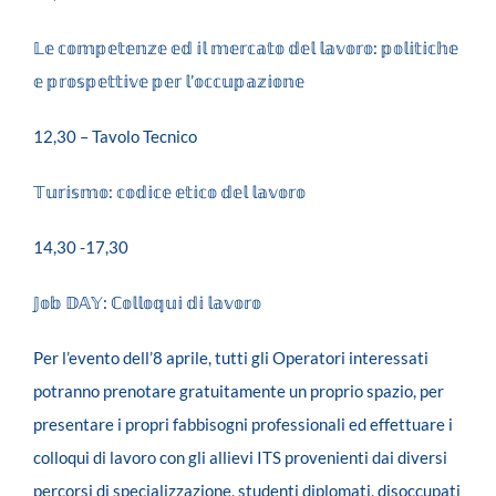
𝕃𝕖 𝕔𝕠𝕞𝕡𝕖𝕥𝕖𝕟𝕫𝕖 𝕖𝕕 𝕚𝕝 𝕞𝕖𝕣𝕔𝕒𝕥𝕠 𝕕𝕖𝕝 𝕝𝕒𝕧𝕠𝕣𝕠
:
𝕡𝕠𝕝𝕚𝕥𝕚𝕔𝕙𝕖
𝕖 𝕡𝕣𝕠𝕤𝕡𝕖𝕥𝕥𝕚𝕧𝕖 𝕡𝕖𝕣 𝕝
’
𝕠𝕔𝕔𝕦𝕡𝕒𝕫𝕚𝕠𝕟𝕖
12,30 – Tavolo Tecnico
𝕋𝕦𝕣𝕚𝕤𝕞𝕠
:
𝕔𝕠𝕕𝕚𝕔𝕖 𝕖𝕥𝕚𝕔𝕠 𝕕𝕖𝕝 𝕝𝕒𝕧𝕠𝕣𝕠
14,30 -17,30
𝕁𝕠𝕓 𝔻𝔸𝕐
: ℂ
𝕠𝕝𝕝𝕠𝕢𝕦𝕚 𝕕𝕚 𝕝𝕒𝕧𝕠𝕣𝕠
Per l’evento dell’8 aprile, tutti gli Operatori interessati
potranno prenotare gratuitamente un proprio spazio, per
presentare i propri fabbisogni professionali ed effettuare i
colloqui di lavoro con gli allievi ITS provenienti dai diversi
percorsi di specializzazione, studenti diplomati, disoccupati