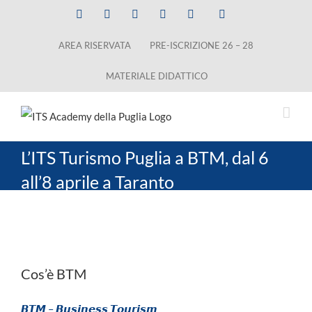
Salta
Facebook
X
LinkedIn
Instagram
YouTube
Tiktok
al
AREA RISERVATA
PRE-ISCRIZIONE 26 – 28
contenuto
MATERIALE DIDATTICO
L’ITS Turismo Puglia a BTM, dal 6
all’8 aprile a Taranto
Ingrandisci
immagine
Cos’è BTM
𝘽𝙏𝙈
–
𝘽𝙪𝙨𝙞𝙣𝙚𝙨𝙨
𝙏𝙤𝙪𝙧𝙞𝙨𝙢