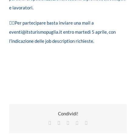
e lavoratori.
👉🏻
Per partecipare basta inviare una mail a
eventi@itsturismopuglia.it entro martedì 5 aprile, con
l’indicazione delle job description richieste.
Condividi!
Facebook
X
LinkedIn
Pinterest
Email