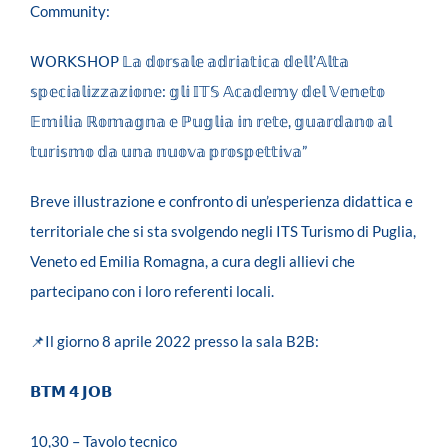
Community:
𝖶𝖮𝖱𝖪𝖲𝖧𝖮𝖯 𝕃𝕒 𝕕𝕠𝕣𝕤𝕒𝕝𝕖 𝕒𝕕𝕣𝕚𝕒𝕥𝕚𝕔𝕒 𝕕𝕖𝕝𝕝
’
𝔸𝕝𝕥𝕒
𝕤𝕡𝕖𝕔𝕚𝕒𝕝𝕚𝕫𝕫𝕒𝕫𝕚𝕠𝕟𝕖
:
𝕘𝕝𝕚 𝕀𝕋𝕊 𝔸𝕔𝕒𝕕𝕖𝕞𝕪 𝕕𝕖𝕝 𝕍𝕖𝕟𝕖𝕥𝕠
𝔼𝕞𝕚𝕝𝕚𝕒
ℝ
𝕠𝕞𝕒𝕘𝕟𝕒 𝕖
ℙ
𝕦𝕘𝕝𝕚𝕒 𝕚𝕟 𝕣𝕖𝕥𝕖
,
𝕘𝕦𝕒𝕣𝕕𝕒𝕟𝕠 𝕒𝕝
𝕥𝕦𝕣𝕚𝕤𝕞𝕠 𝕕𝕒 𝕦𝕟𝕒 𝕟𝕦𝕠𝕧𝕒 𝕡𝕣𝕠𝕤𝕡𝕖𝕥𝕥𝕚𝕧𝕒
”
Breve illustrazione e confronto di un’esperienza didattica e
territoriale che si sta svolgendo negli ITS Turismo di Puglia,
Veneto ed Emilia Romagna, a cura degli allievi che
partecipano con i loro referenti locali.
📌Il giorno 8 aprile 2022 presso la sala B2B:
𝗕𝗧𝗠 𝟰 𝗝𝗢𝗕
10,30 – Tavolo tecnico