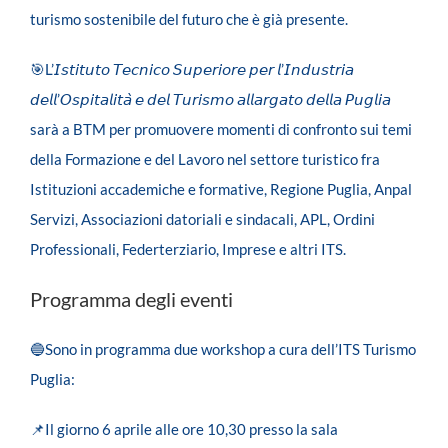
turismo sostenibile del futuro che è già presente.
🎯L’
𝘐𝘴𝘵𝘪𝘵𝘶𝘵𝘰
𝘛𝘦𝘤𝘯𝘪𝘤𝘰
𝘚𝘶𝘱𝘦𝘳𝘪𝘰𝘳𝘦
𝘱𝘦𝘳
𝘭
’
𝘐𝘯𝘥𝘶𝘴𝘵𝘳𝘪𝘢
𝘥𝘦𝘭𝘭
’
𝘖𝘴𝘱𝘪𝘵𝘢𝘭𝘪𝘵𝘢̀
𝘦
𝘥𝘦𝘭
𝘛𝘶𝘳𝘪𝘴𝘮𝘰
𝘢𝘭𝘭𝘢𝘳𝘨𝘢𝘵𝘰
𝘥𝘦𝘭𝘭𝘢
𝘗𝘶𝘨𝘭𝘪𝘢
sarà a BTM per promuovere momenti di confronto sui temi
della Formazione e del Lavoro nel settore turistico fra
Istituzioni accademiche e formative, Regione Puglia, Anpal
Servizi, Associazioni datoriali e sindacali, APL, Ordini
Professionali, Federterziario, Imprese e altri ITS.
Programma degli eventi
🔵Sono in programma due workshop a cura dell’ITS Turismo
Puglia:
📌Il giorno 6 aprile alle ore 10,30 presso la sala