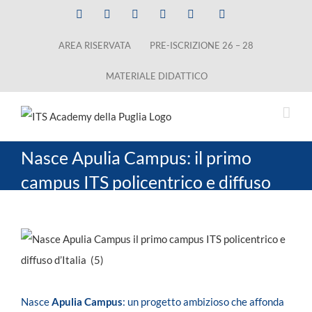
Salta
Facebook
X
LinkedIn
Instagram
YouTube
Tiktok
al
AREA RISERVATA
PRE-ISCRIZIONE 26 – 28
contenuto
MATERIALE DIDATTICO
Nasce Apulia Campus: il primo
campus ITS policentrico e diffuso
d’Italia
Ingrandisci
immagine
Nasce
Apulia Campus
: un progetto ambizioso che affonda