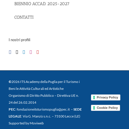
BIENNIO ACCAD. 2025-2027
CONTATTI
I nostri profili
©
2026 ITS Academy della Puglia per il Turismo i
Beni le Attività Culturali ed Artistiche
Organismo di Diritto Pubblico – Direttiva UE n.
Privacy Policy
24 del 26.02.2014
Cookie Policy
PEC
: fondazioneitsturismopuglia@pec.it –
SEDE
LEGALE
: Via G. Manzù s.n.c. – 73100 Lecce (LE)
Supported by Moviweb