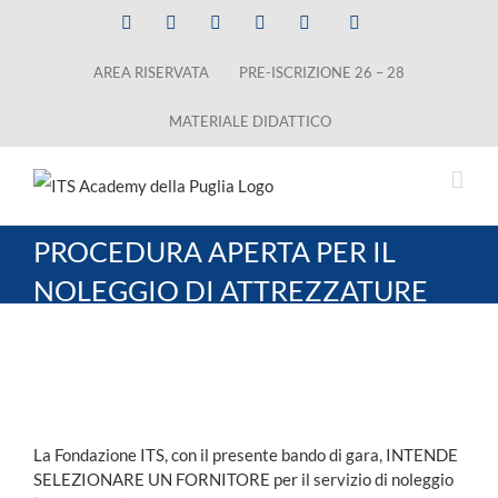
Salta
Facebook
X
LinkedIn
Instagram
YouTube
Tiktok
al
AREA RISERVATA
PRE-ISCRIZIONE 26 – 28
contenuto
MATERIALE DIDATTICO
PROCEDURA APERTA PER IL
NOLEGGIO DI ATTREZZATURE
ED APPARECCHIATURE
INFORMATICHE E SERVIZI
Ingrandisci
CONNESSI PER I PROGRAMMI
immagine
BIENNALI ITS BIENNIO
La Fondazione ITS, con il presente bando di gara, INTENDE
ACCADEMICO 2018 – 2020
SELEZIONARE UN FORNITORE per il servizio di noleggio