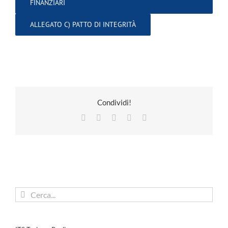
FINANZIARI
ALLEGATO C) PATTO DI INTEGRITÀ
Condividi!
Facebook
X
LinkedIn
Pinterest
Email
Cerca
per: