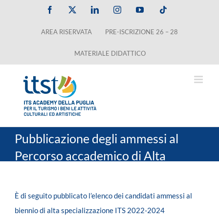
Salta
Facebook
X
LinkedIn
Instagram
YouTube
Tiktok
al
AREA RISERVATA
PRE-ISCRIZIONE 26 – 28
contenuto
MATERIALE DIDATTICO
Pubblicazione degli ammessi al
Percorso accademico di Alta
Specializzazione ITS in “Food &
Beverage Experience
È di seguito pubblicato l’elenco dei candidati ammessi al
Management”, sede di Manfredonia
biennio di alta specializzazione ITS 2022-2024