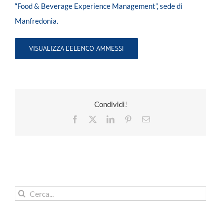
“Food & Beverage Experience Management”, sede di
Manfredonia.
VISUALIZZA L’ELENCO AMMESSI
Condividi!
Facebook
X
LinkedIn
Pinterest
Email
Cerca
per: