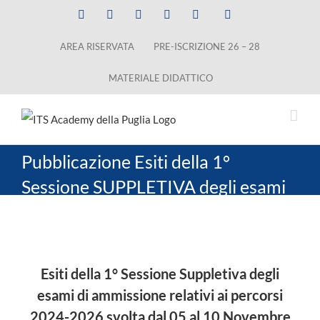
Salta
Facebook
X
LinkedIn
Instagram
YouTube
Tiktok
al
AREA RISERVATA
PRE-ISCRIZIONE 26 – 28
contenuto
MATERIALE DIDATTICO
Pubblicazione Esiti della 1°
Sessione SUPPLETIVA degli esami
di ammissione ai percorsi ITST
2024-2026 programmati (1°
Ingrandisci
Gruppo)
immagine
Esiti della 1° Sessione Suppletiva degli
esami di ammissione relativi ai percorsi
2024-2026 svolta dal 05 al 10 Novembre