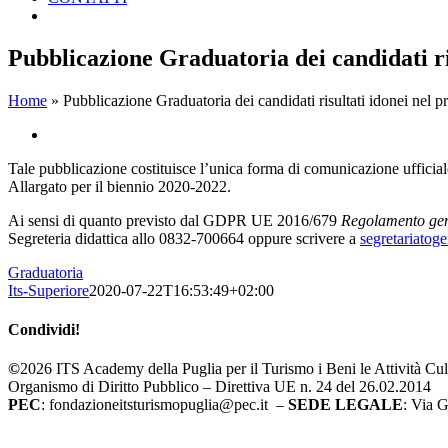
Pubblicazione Graduatoria dei candidati ris
Home
»
Pubblicazione Graduatoria dei candidati risultati idonei nel 
Ingrandisci
immagine
Tale pubblicazione costituisce l’unica forma di comunicazione ufficiale 
Allargato per il biennio 2020-2022.
Ai sensi di quanto previsto dal GDPR UE 2016/679
Regolamento gene
Segreteria didattica allo 0832-700664 oppure scrivere a
segretariatog
Graduatoria
Its-Superiore
2020-07-22T16:53:49+02:00
Condividi!
Facebook
X
LinkedIn
Pinterest
Email
©
2026 ITS Academy della Puglia per il Turismo i Beni le Attività Cult
Organismo di Diritto Pubblico – Direttiva UE n. 24 del 26.02.2014
PEC
: fondazioneitsturismopuglia@pec.it –
SEDE LEGALE
: Via 
Supported by Moviweb