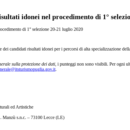
ultati idonei nel procedimento di 1° selezi
procedimento di 1° selezione 20-21 luglio 2020
dei candidati risultati idonei per i percorsi di alta specializzazione del
rale sulla protezione dei dati,
i punteggi non sono visibili. Per ogni ul
enerale@itsturismopuglia.gov.it
.
urali ed Artistiche
G. Manzù s.n.c. – 73100 Lecce (LE)