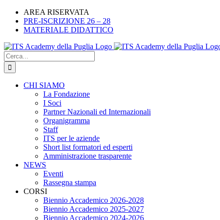
Salta
Facebook
X
LinkedIn
Instagram
YouTube
Tiktok
AREA RISERVATA
al
PRE-ISCRIZIONE 26 – 28
contenuto
MATERIALE DIDATTICO
Cerca
per:
CHI SIAMO
La Fondazione
I Soci
Partner Nazionali ed Internazionali
Organigramma
Staff
ITS per le aziende
Short list formatori ed esperti
Amministrazione trasparente
NEWS
Eventi
Rassegna stampa
CORSI
Biennio Accademico 2026-2028
Biennio Accademico 2025-2027
Biennio Accademico 2024-2026