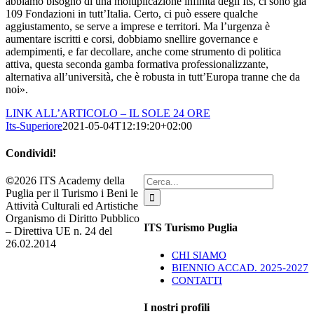
abbiamo bisogno di una moltiplicazione infinita degli Its, ci sono già
109 Fondazioni in tutt’Italia. Certo, ci può essere qualche
aggiustamento, se serve a imprese e territori. Ma l’urgenza è
aumentare iscritti e corsi, dobbiamo snellire governance e
adempimenti, e far decollare, anche come strumento di politica
attiva, questa seconda gamba formativa professionalizzante,
alternativa all’università, che è robusta in tutt’Europa tranne che da
noi».
LINK ALL’ARTICOLO – IL SOLE 24 ORE
Its-Superiore
2021-05-04T12:19:20+02:00
Condividi!
Facebook
X
LinkedIn
Pinterest
Email
Cerca
©
2026 ITS Academy della
per:
Puglia per il Turismo i Beni le
Attività Culturali ed Artistiche
Organismo di Diritto Pubblico
ITS Turismo Puglia
– Direttiva UE n. 24 del
26.02.2014
CHI SIAMO
BIENNIO ACCAD. 2025-2027
CONTATTI
I nostri profili