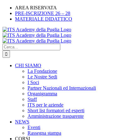
Salta
Facebook
X
LinkedIn
Instagram
YouTube
Tiktok
AREA RISERVATA
al
PRE-ISCRIZIONE 26 – 28
contenuto
MATERIALE DIDATTICO
Cerca
per:
CHI SIAMO
La Fondazione
Le Nostre Sedi
I Soci
Partner Nazionali ed Internazionali
Organigramma
Staff
ITS per le aziende
Short list formatori ed esperti
Amministrazione trasparente
NEWS
Eventi
Rassegna stampa
CORSI