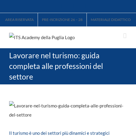
Salta
Facebook
X
LinkedIn
Instagram
YouTube
Tiktok
al
AREA RISERVATA
PRE-ISCRIZIONE 26 – 28
MATERIALE DIDATTICO
contenuto
Lavorare nel turismo: guida
completa alle professioni del
settore
Ingrandisci
immagine
Il turismo è uno dei settori più dinamici e strategici